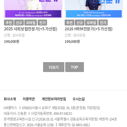
추천
신규
모바일
인기
추천
신규
모바일
인기
2025 사회보험전문가(+5 가산점)
2025 HRM전문가(+5 가산점)
신청 : 상시모집
신청 : 상시모집
199,000원
199,000원
더보기
TOP
회사소개
이용약관
개인정보처리방침
오시는길
HR플릭스
(05810)서울시 송파구 새말로8길 19, 3층(문정동, 미담빌딩)
대표이사: 신동환
사업자등록번호: 490-87-04215
원격평생교육원시설 신고(2026.03.31 서울특별시 강동송파교육지원청) 제원격-134호
통신판매업신고: 2026-서울송파-1256
제휴문의: 02-6401-6812